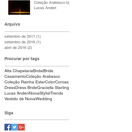
Coleção Arabesco by
Lucas Anderi
Arquivo
setembro de 2017
(1)
1 post
setembro de 2016
(1)
1 post
abril de 2016
(2)
2 posts
Procurar por tags
Alta Chapelaria
Bridal
Bride
Casamento
Coleção Arabesco
Coleção Rainha Ester
Color
Coroas
Dress
Dress Bride
Graciella Starling
Lucas Anderi
Noiva
Stylist
Trends
Vestido de Noiva
Wedding
Siga