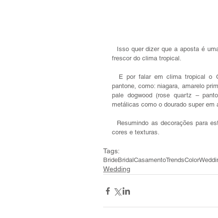
  Isso quer dizer que a aposta é uma decoração mais viva, rica em folhagens, vegetações, ou seja, todo o 
frescor do clima tropical.
  E por falar em clima tropical o Greenery é emparelhado com tonalidades mais profundas da cartela 
pantone, como: niagara, amarelo primr
pale dogwood (rose quartz – panton
metálicas como o dourado super em 
  Resumindo as decorações para este ano prometem ser ainda mais lindas e ricas na ousadia de misturar 
cores e texturas.
Tags:
Bride
Bridal
Casamento
Trends
Color
Weddi
Wedding